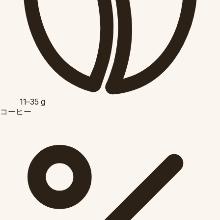
11–35
g
コーヒー