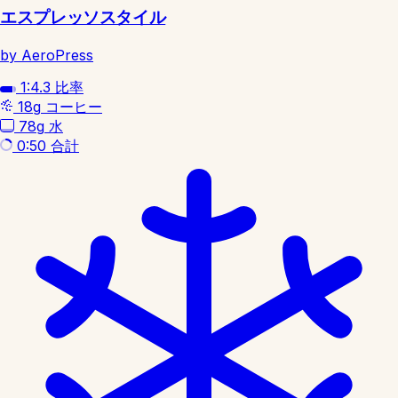
エスプレッソスタイル
by AeroPress
1:4.3
比率
18g
コーヒー
78g
水
0:50
合計