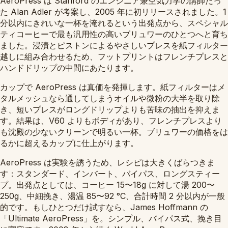
AeroPress は Stanford のエンジニア兼空気力学の講師だっ
た Alan Adler が考案し、2005 年に初リリースされました。1
分以内にきれいな一杯を淹れるという出発点から、スペシャル
ティコーヒーで最も汎用性の高いブリュワーのひとつへと育ち
ました。浸漬とピストンによるやさしいプレスを紙フィルター
越しに組み合わせるため、フットプリントはフレンチプレスと
ハンドドリップの中間にあたります。
カップで AeroPress は真価を発揮します。紙フィルターはメ
タルメッシュなら通してしまうオイルや微粉の大半を取り除
き、短いプレスがロングドリップよりも苦味の抽出を抑えま
す。結果は、V60 よりもボディがあり、フレンチプレスより
も沈殿の少ないクリーンで明るい一杯。ブリュワーの価格をは
るかに超えるカップに仕上がります。
AeroPress は実験を誘うため、レシピは大きくばらつきま
す：スタンダード、インバート、バイパス、ロングスティー
プ。出発点としては、コーヒー 15〜18g に対して湯 200〜
250g、中細挽き、湯温 85〜92 °C、合計時間 2 分以内が一般
的です。もしひとつだけ試すなら、James Hoffmann の
「Ultimate AeroPress」を。シンプル、バイパス式、挽き目