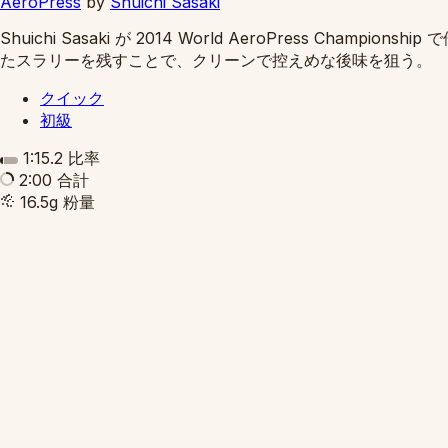
AeroPress
by
Shuichi Sasaki
Shuichi Sasaki が 2014 World AeroPres
たスラリーを残すことで、クリーンで控えめな後味を狙う。
クイック
初級
1:15.2
比率
2:00
合計
16.5g
粉量