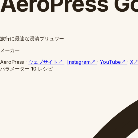
AeroPress G
旅行に最適な浸漬ブリュワー
メーカー
AeroPress
·
ウェブサイト
↗
·
Instagram
↗
·
YouTube
↗
·
X
パラメーター
10 レシピ