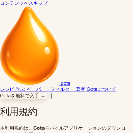
コンテンツへスキップ
gota
レシピ
学ぶ
ペーパー・フィルター
著者
Gotaについて
Gotaを無料で入手
→
利用規約
本利用規約は、
Gota
モバイルアプリケーションのダウンロー