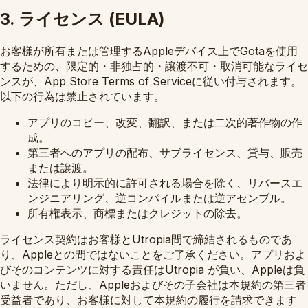
3. ライセンス (EULA)
お客様が所有または管理するAppleデバイス上でGotaを使用
するための、限定的・非独占的・譲渡不可・取消可能なライセ
ンスが、
App Store Terms of Service
に従い付与されます。
以下の行為は禁止されています。
アプリのコピー、改変、翻訳、または二次的著作物の作
成。
第三者へのアプリの配布、サブライセンス、貸与、販売
または譲渡。
法律により明示的に許可される場合を除く、リバースエ
ンジニアリング、逆コンパイルまたは逆アセンブル。
所有権表示、商標またはクレジットの除去。
ライセンス契約はお客様とUtropia間で締結されるものであ
り、Appleとの間ではないことをご了承ください。アプリおよ
びそのコンテンツに対する責任はUtropia が負い、Appleは負
いません。ただし、Appleおよびその子会社は本規約の第三者
受益者であり、お客様に対して本規約の履行を請求できます