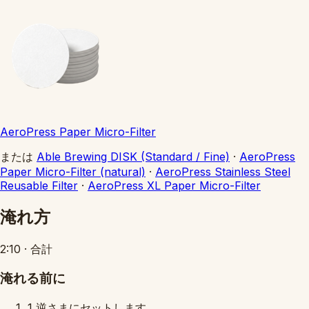
AeroPress Paper Micro-Filter
または
Able Brewing DISK (Standard / Fine)
·
AeroPress
Paper Micro-Filter (natural)
·
AeroPress Stainless Steel
Reusable Filter
·
AeroPress XL Paper Micro-Filter
淹れ方
2:10
·
合計
淹れる前に
1
逆さまにセットします。