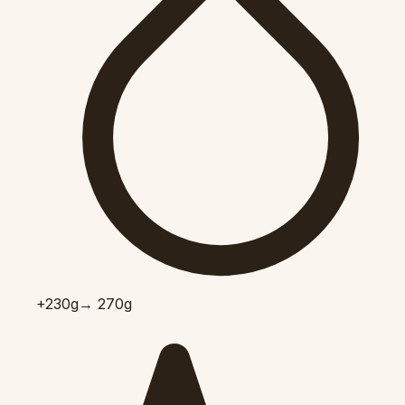
+230
g
→ 270g