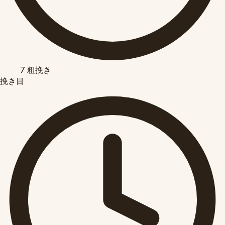
7
粗挽き
挽き目