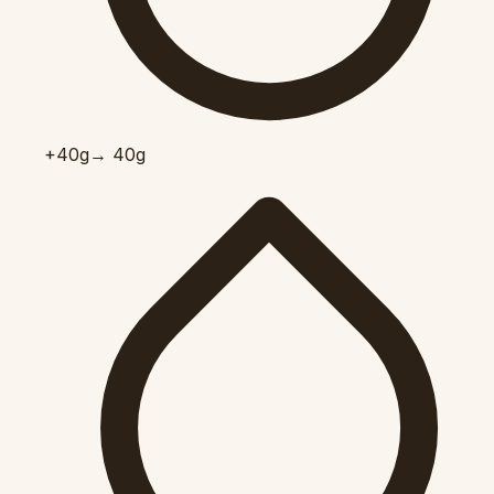
+40
g
→ 40g