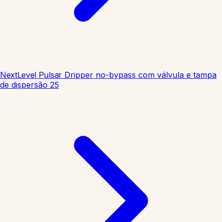
NextLevel Pulsar
Dripper no-bypass com válvula e tampa
de dispersão
25