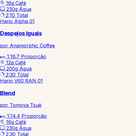
16g
Café
230g
Água
2:10
Total
Hario Alpha 01
Despejos Iguais
por Anamorphic Coffee
1:16.7
Proporção
12g
Café
200g
Água
2:30
Total
Hario V60 RAN 01
Blend
por Tomoya Tsujii
1:14.4
Proporção
16g
Café
230g
Água
2:30
Total