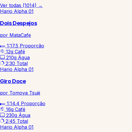
Ver todas (1014)
→
Hario Alpha 01
Dois Despejos
por MataCafe
1:17.5
Proporção
12g
Café
210g
Água
2:30
Total
Hario Alpha 01
Giro Doce
por Tomoya Tsujii
1:14.4
Proporção
16g
Café
230g
Água
2:45
Total
Hario Alpha 01