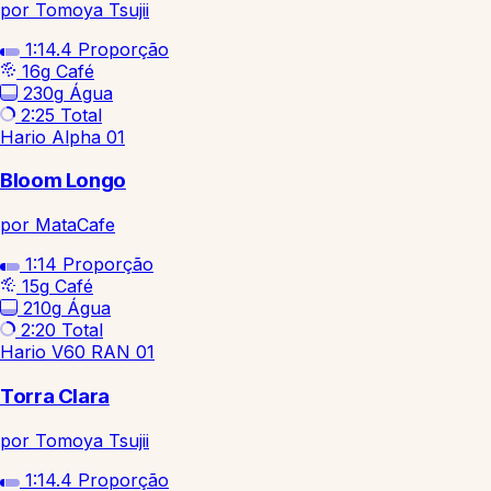
por Tomoya Tsujii
1:14.4
Proporção
16g
Café
230g
Água
2:25
Total
Hario Alpha 01
Bloom Longo
por MataCafe
1:14
Proporção
15g
Café
210g
Água
2:20
Total
Hario V60 RAN 01
Torra Clara
por Tomoya Tsujii
1:14.4
Proporção