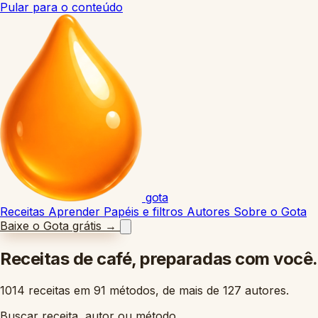
Pular para o conteúdo
gota
Receitas
Aprender
Papéis e filtros
Autores
Sobre o Gota
Baixe o Gota grátis
→
Receitas de café,
preparadas com você.
1014
receitas em
91
métodos, de mais de
127
autores.
Buscar receita, autor ou método…