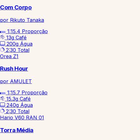
Com Corpo
por Rikuto Tanaka
1:15.4
Proporção
13g
Café
200g
Água
2:30
Total
Orea Z1
Rush Hour
por AMULET
1:15.7
Proporção
15.3g
Café
240g
Água
2:30
Total
Hario V60 RAN 01
Torra Média