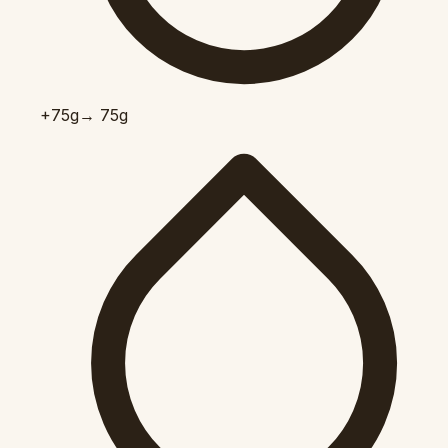
+75
g
→ 75g