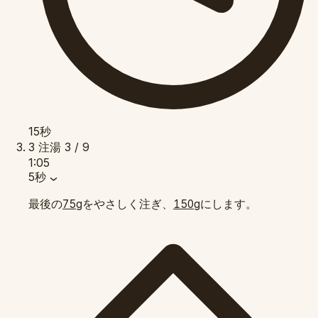
15秒
3
注湯
3 / 9
1:05
5秒
最後の
をやさしく注ぎ、
にします。
75g
150g