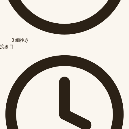
3
細挽き
挽き目