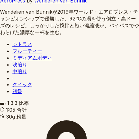
AeroPress
by
Wendelien van Bunnik
Wendelien van Bunnikが2019年ワールド・エアロプレス・チ
ャンピオンシップで優勝した、
の湯を使う倒立・高ドー
92°C
ズのレシピ。しっかりした撹拌と短い濃縮液が、バイパスでや
わらげた濃厚な一杯を生む。
シトラス
フルーティー
ミディアムボディ
浅煎り
中煎り
·
クイック
初級
1:3.3
比率
1:05
合計
30g
粉量