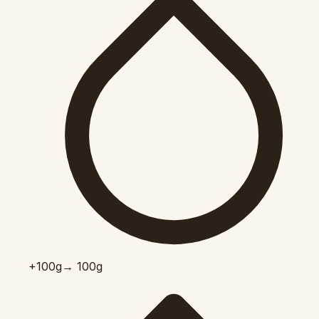
+100
g
→ 100g