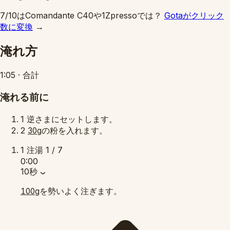
7/10はComandante C40や1Zpressoでは？
Gotaがクリック
数に変換
→
淹れ方
1:05
·
合計
淹れる前に
1
逆さまにセットします。
2
の粉を入れます。
30g
1
注湯
1 / 7
0:00
10秒
を勢いよく注ぎます。
100g