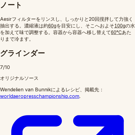
ノート
Aesirフィルターをリンスし、しっかりと20回撹拌して力強く
抽出する。濃縮液は約
を目安にし、そこへおよそ
の水
60g
100g
を加えて味で調整する。容器から容器へ移し替えて
あた
60°C
りまで冷ます。
グラインダー
7/10
オリジナルソース
Wendelien van Bunnikによるレシピ、掲載先：
worldaeropresschampionship.com
.