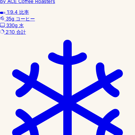
by ACE Coffee Roasters
1:9.4
比率
35g
コーヒー
330g
水
2:10
合計