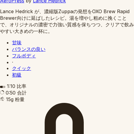
AeroPress
by
Lance Hedrick
Lance Hedrick が、濃縮版Zuppaの発想をOXO Brew Rapid
Brewer向けに延ばしたレシピ。湯を増やし粗めに挽くこと
で、オリジナルの濃密で力強い質感を保ちつつ、クリアで飲み
やすい大きめの一杯に。
甘味
バランスの良い
フルボディ
·
クイック
初級
1:10
比率
0:50
合計
15g
粉量