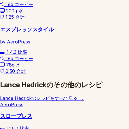
18g
コーヒー
200g
水
1:25
合計
エスプレッソスタイル
by AeroPress
1:4.3
比率
18g
コーヒー
78g
水
0:50
合計
Lance Hedrickのその他のレシピ
Lance Hedrickのレシピをすべて見る
→
AeroPress
スロープレス
1:16.7
比率