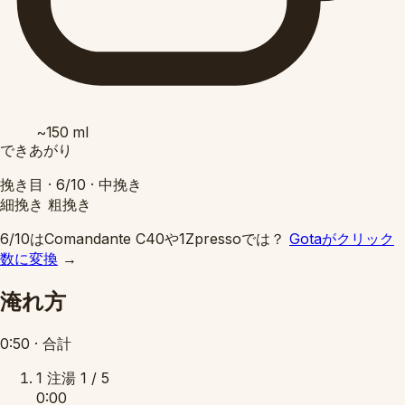
~150
ml
できあがり
挽き目 ·
6/10
·
中挽き
細挽き
粗挽き
6/10はComandante C40や1Zpressoでは？
Gotaがクリック
数に変換
→
淹れ方
0:50
·
合計
1
注湯
1 / 5
0:00