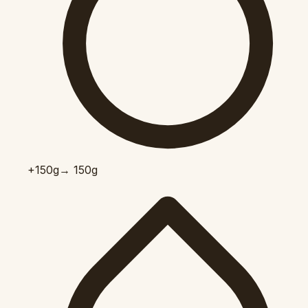
+150
g
→ 150g