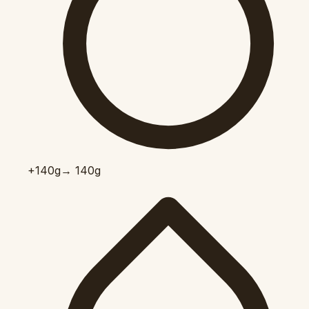
+140
g
→ 140g