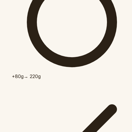
+80
g
→ 220g