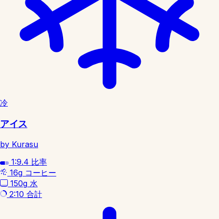
冷
アイス
by Kurasu
1:9.4
比率
16g
コーヒー
150g
水
2:10
合計