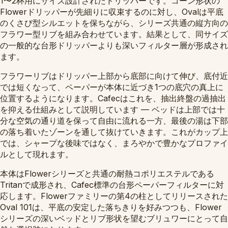
1〜2杯用にサイズ設計されたドリッパーです。コーン形状の
Flowerドリッパーが先細りに収束するのに対し、Ovalは平底
のくさび型シルエットを保ちながら、シリーズ共通の縦方向の
フラワー型リブを組み合わせています。結果として、同サイズ
の一般的な台形ドリッパーよりも深いフィルター層が形成され
ます。
フラワーリブはドリッパー上部から底部に向けて伸び、底付近
では短くなって、ペーパーが本体に近づき1つの底穴の真上に
位置するようになります。Cafecはこれを、抽出終盤の過抽出
を抑える仕組みとして説明しています — ベッドは上部では十
分な空気の通り道を保って自由に流れる一方、最後の湯は下部
の落ち着いたゾーンを通して抜けていきます。これがカップ上
では、シャープな後味ではなく、まろやかで豊かなプロファイ
ルとして現れます。
本体はFlowerシリーズと共通の耐熱コポリエステルである
Tritanで成形され、Cafec標準の台形ペーパーフィルターに対
応します。Flowerファミリーの第4の柱としてリリースされた
Oval 101は、平底の安定した落ちきりを好みつつも、Flower
シリーズの深いベッドとリブ形状を望むブリュワーにとって自