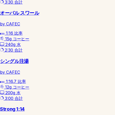
3:30
合計
オーバル スワール
by CAFEC
1:16
比率
15g
コーヒー
240g
水
2:30
合計
シングル注湯
by CAFEC
1:16.7
比率
12g
コーヒー
200g
水
3:00
合計
Strong 1:14