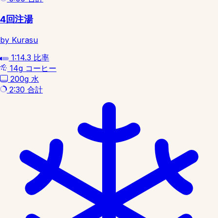
4回注湯
by Kurasu
1:14.3
比率
14g
コーヒー
200g
水
2:30
合計