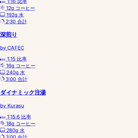
1:16
比率
12g
コーヒー
192g
水
2:30
合計
深煎り
by CAFEC
1:15
比率
16g
コーヒー
240g
水
3:00
合計
ダイナミック注湯
by Kurasu
1:15.6
比率
18g
コーヒー
280g
水
3:00
合計