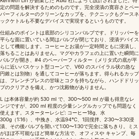
Kenneth Lin が創業した Abid 社によって設計されました。特
定の問題を解決するためのものです。完全浸漬の寛容さとペー
パーフィルターのクリーンなカップを、テクニックもグースネ
ックケトルも不要なデバイスで実現するというものです。
仕組みのポイントは底部のシリコンバルブです。ドリッパーを
平らな面に置いている間はバルブが閉じており、浸漬デバイス
として機能します。コーヒーとお湯が一定時間ともに浸漬し、
落ちることはありません。マグやカラフェの上に置いた瞬間に
バルブが開き、#4 のペーパーフィルター（メリタ式の底が平
らに近いバスケット型コーンで、V60 のスパイラル状の急な
円錐とは別物）を通してコーヒーが落ちます。得られるカップ
は、フレンチプレスの甘味とコクを持ちながら、ハンドドリッ
プのクリアさを備え、かつ沈殿物がありません。
L は本体容量が約 530 ml で、300〜500 ml が最も得意なレ
ンジですが、200 ml 程度の少量シングルカップでも問題なく
使えます。スターターレシピ: コーヒー18g、水
300g（1:16）、中挽き、水温94°C、1回撹拌、2:30〜3:30浸
漬、その後バルブを開いて1:00〜1:30で完全に落ちきり。ミス
がほぼ不可能なほど簡単な方法で、オフィスや キャンプ、毎