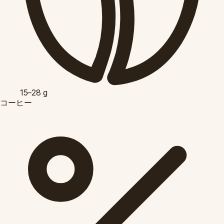
15–28
g
コーヒー