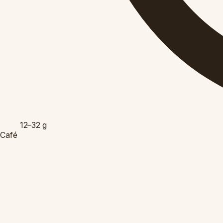
12–32
g
Café