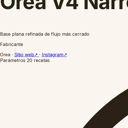
Orea V4 Nar
Base plana refinada de flujo más cerrado
Fabricante
Orea
·
Sitio web
↗
·
Instagram
↗
Parámetros
20 recetas