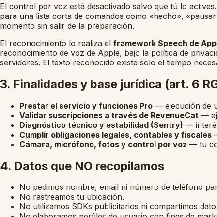
El control por voz está desactivado salvo que tú lo active
para una lista corta de comandos como «hecho», «pausar»,
momento sin salir de la preparación.
El reconocimiento lo realiza el
framework Speech de App
reconocimiento de voz de Apple, bajo la política de privac
servidores. El texto reconocido existe solo el tiempo nece
3. Finalidades y base jurídica (art. 6 
Prestar el servicio y funciones Pro
— ejecución de un
Validar suscripciones a través de RevenueCat
— eje
Diagnóstico técnico y estabilidad (Sentry)
— interés
Cumplir obligaciones legales, contables y fiscales
—
Cámara, micrófono, fotos y control por voz
— tu co
4. Datos que NO recopilamos
No pedimos nombre, email ni número de teléfono par
No rastreamos tu ubicación.
No utilizamos SDKs publicitarios ni compartimos dato
No elaboramos perfiles de usuario con fines de marke