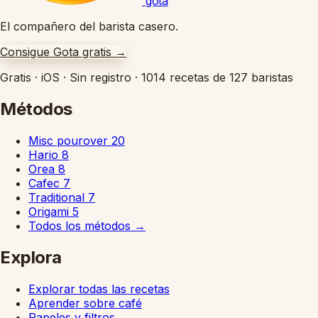
gota
El compañero del barista casero.
Consigue Gota gratis
→
Gratis
·
iOS
·
Sin registro
·
1014 recetas de 127 baristas
Métodos
Misc pourover
20
Hario
8
Orea
8
Cafec
7
Traditional
7
Origami
5
Todos los métodos
→
Explora
Explorar todas las recetas
Aprender sobre café
Papeles y filtros