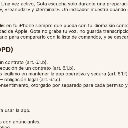
s. Una vez activo, Gota escucha solo durante una preparació
 «reanudar» y «terminar». Un indicador muestra cuándo el 
le
: en tu iPhone siempre que pueda con tu idioma sin conex
idad de Apple. Gota no graba tu voz, no guarda transcripci
sario para compararlo con la lista de comandos, y se descar
RGPD)
 contrato (art. 6.1.b).
cución de un contrato (art. 6.1.b).
 legítimo en mantener la app operativa y segura (art. 6.1.f)
 obligación legal (art. 6.1.c).
nsentimiento, otorgado por separado para cada permiso y r
a usar la app.
s con anunciantes.
ting.