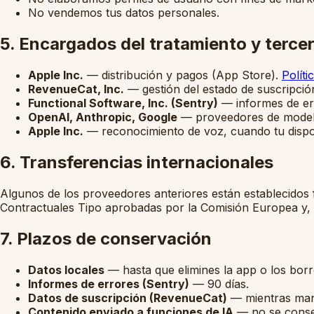
No vendemos tus datos personales.
5. Encargados del tratamiento y terce
Apple Inc.
— distribución y pagos (App Store).
Políti
RevenueCat, Inc.
— gestión del estado de suscripció
Functional Software, Inc. (Sentry)
— informes de er
OpenAI, Anthropic, Google
— proveedores de modelos
Apple Inc.
— reconocimiento de voz, cuando tu dispo
6. Transferencias internacionales
Algunos de los proveedores anteriores están establecidos
Contractuales Tipo aprobadas por la Comisión Europea y,
7. Plazos de conservación
Datos locales
— hasta que elimines la app o los bor
Informes de errores (Sentry)
— 90 días.
Datos de suscripción (RevenueCat)
— mientras mant
Contenido enviado a funciones de IA
— no se conser