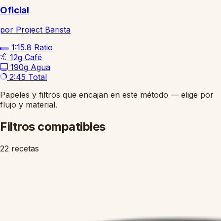
Oficial
por Project Barista
1:15.8
Ratio
12g
Café
190g
Agua
2:45
Total
Papeles y filtros que encajan en este método — elige por
flujo y material.
Filtros compatibles
22 recetas