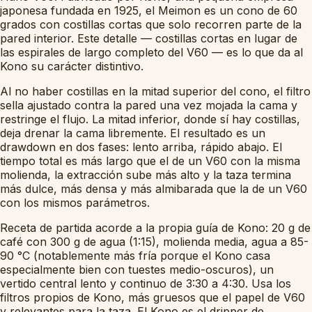
japonesa fundada en 1925, el Meimon es un cono de 60
grados con costillas cortas que solo recorren parte de la
pared interior. Este detalle — costillas cortas en lugar de
las espirales de largo completo del V60 — es lo que da al
Kono su carácter distintivo.
Al no haber costillas en la mitad superior del cono, el filtro
sella ajustado contra la pared una vez mojada la cama y
restringe el flujo. La mitad inferior, donde sí hay costillas,
deja drenar la cama libremente. El resultado es un
drawdown en dos fases: lento arriba, rápido abajo. El
tiempo total es más largo que el de un V60 con la misma
molienda, la extracción sube más alto y la taza termina
más dulce, más densa y más almibarada que la de un V60
con los mismos parámetros.
Receta de partida acorde a la propia guía de Kono: 20 g de
café con 300 g de agua (1:15), molienda media, agua a 85-
90 °C (notablemente más fría porque el Kono casa
especialmente bien con tuestes medio-oscuros), un
vertido central lento y continuo de 3:30 a 4:30. Usa los
filtros propios de Kono, más gruesos que el papel de V60
y relevantes para la taza. El Kono es el dripper de