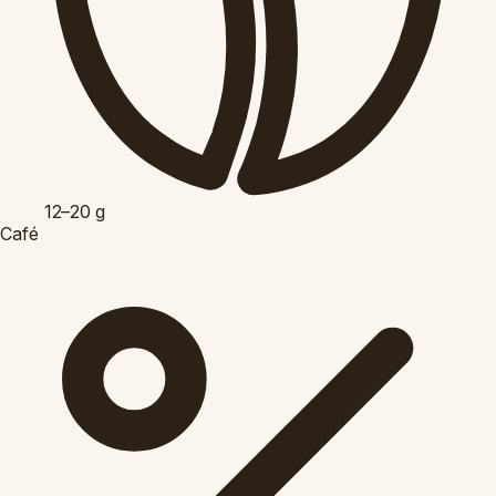
12–20
g
Café