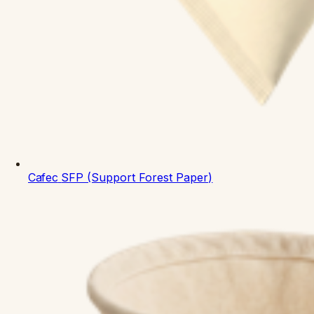
Cafec
SFP (Support Forest Paper)