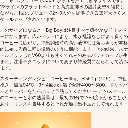
で、1回のブリューで500mlから1Lを抽出できるサイズです。
V3ラインのフラットベッドと高流量排水の設計思想を維持し
ながら、1回のブリューで2〜3人分を提供できるほど大きくス
ケールアップされています。
このサイズになると、Big Boyは注目すべき穏やかなドリッパ
ーになります。広いベッドにより、水が乱流なしにより多くの
コーヒーに広がり、抽出開始時の高い液体柱は落ちきりが本格
的に始まる前に軽い浸漬のように機能します。その結果、スケ
ールアップしたV60よりも甘くて丸みのあるバッチカップが生
まれ、注湯テクニックについてあまり神経質にならなくて済み
ます。
スターティングレシピ：コーヒー35g、水550g（1:16）、中粗
挽き、湯温94°C、3〜4回の注湯で合計4:00〜5:00。ドリッパ
ーとサーバーをたっぷりと予熱してください — このスケール
のコーヒーと水の熱質量は、最初の1分で2〜3度下がることが
あり、リンスを省略するとそれが過抽出不足として現れます。