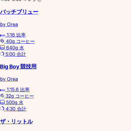
バッチブリュー
by Orea
1:16
比率
40g
コーヒー
640g
水
5:00
合計
Big Boy 競技用
by Orea
1:15.6
比率
32g
コーヒー
500g
水
4:30
合計
ザ・リットル