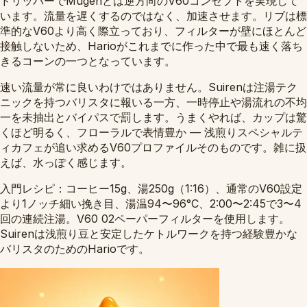
ドリッパーでMugenとは逆方向のV60コンセプトを実現して
います。流量を遅くするのではなく、加速させます。リブは標
準的なV60より高く際立っており、フィルターが壁にほとんど
接触しないため、Harioがこれまでに作った中で最も速く落ち
きるコーンの一つとなっています。
速い流量が常に良いわけではありません。Suirenは注湯テク
ニックを持つバリスタに報いる一方、一時停止や湯流れの不均
一を未抽出とバイパスで罰します。うまくやれば、カップは驚
くほど明るく、フローラルで表情豊か — 浅煎りスペシャルテ
ィカフェが追い求めるV60プロファイルそのものです。雑に扱
えば、水っぽく感じます。
入門レシピ：コーヒー15g、湯250g（1:16）、通常のV60設定
より1ノッチ細い挽き目、湯温94〜96°C、2:00〜2:45で3〜4
回の連続注湯。V60 02ペーパーフィルターを使用します。
Suirenは浅煎り豆と安定したケトルワークを持つ経験豊かな
バリスタのためのHarioです。