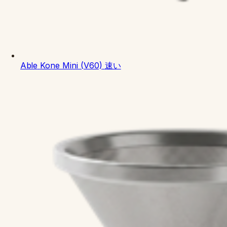
Able
Kone Mini (V60)
速い