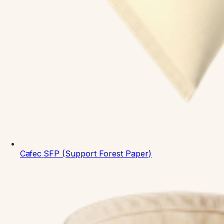
Cafec
SFP (Support Forest Paper)