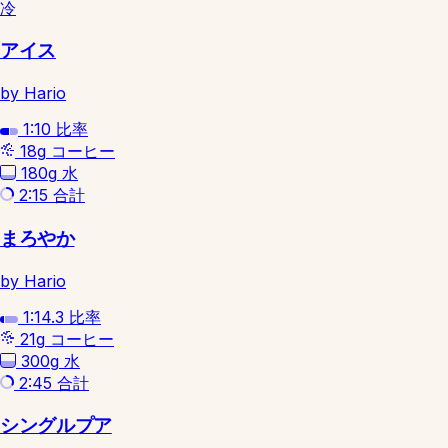
冷
アイス
by Hario
1:10
比率
18g
コーヒー
180g
水
2:15
合計
まろやか
by Hario
1:14.3
比率
21g
コーヒー
300g
水
2:45
合計
シングルプア