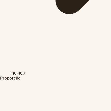
1:10–16.7
Proporção