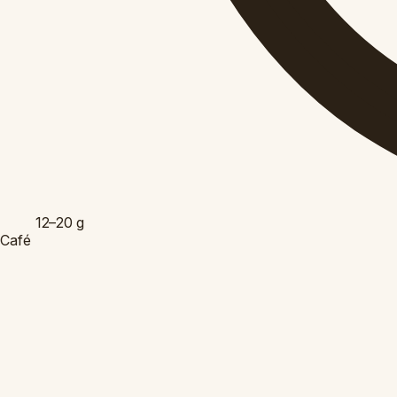
12–20
g
Café