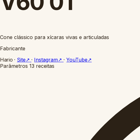
V60 01
Cone clássico para xícaras vivas e articuladas
Fabricante
Hario
·
Site
↗
·
Instagram
↗
·
YouTube
↗
Parâmetros
13 receitas