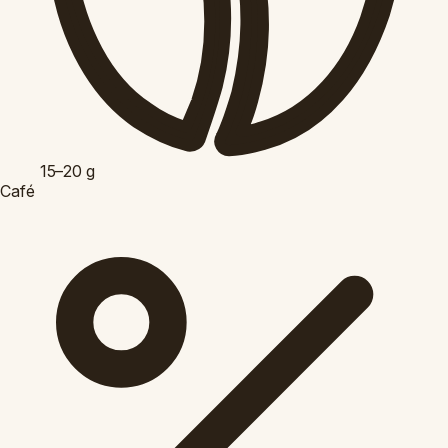
15–20
g
Café