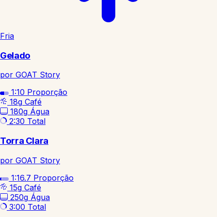
Fria
Gelado
por GOAT Story
1:10
Proporção
18g
Café
180g
Água
2:30
Total
Torra Clara
por GOAT Story
1:16.7
Proporção
15g
Café
250g
Água
3:00
Total