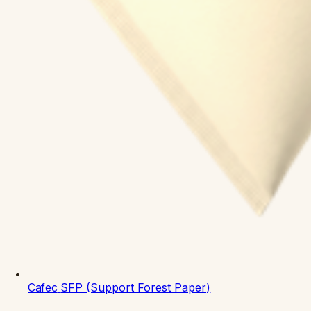
Cafec
SFP (Support Forest Paper)