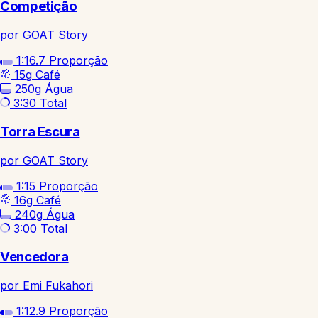
Competição
por GOAT Story
1:16.7
Proporção
15g
Café
250g
Água
3:30
Total
Torra Escura
por GOAT Story
1:15
Proporção
16g
Café
240g
Água
3:00
Total
Vencedora
por Emi Fukahori
1:12.9
Proporção