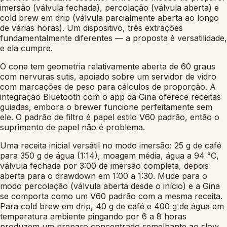
imersão (válvula fechada), percolação (válvula aberta) e
cold brew em drip (válvula parcialmente aberta ao longo
de várias horas). Um dispositivo, três extrações
fundamentalmente diferentes — a proposta é versatilidade,
e ela cumpre.
O cone tem geometria relativamente aberta de 60 graus
com nervuras sutis, apoiado sobre um servidor de vidro
com marcações de peso para cálculos de proporção. A
integração Bluetooth com o app da Gina oferece receitas
guiadas, embora o brewer funcione perfeitamente sem
ele. O padrão de filtro é papel estilo V60 padrão, então o
suprimento de papel não é problema.
Uma receita inicial versátil no modo imersão: 25 g de café
para 350 g de água (1:14), moagem média, água a 94 °C,
válvula fechada por 3:00 de imersão completa, depois
aberta para o drawdown em 1:00 a 1:30. Mude para o
modo percolação (válvula aberta desde o início) e a Gina
se comporta como um V60 padrão com a mesma receita.
Para cold brew em drip, 40 g de café e 400 g de água em
temperatura ambiente pingando por 6 a 8 horas
produzem um preparo concentrado semelhante ao slow