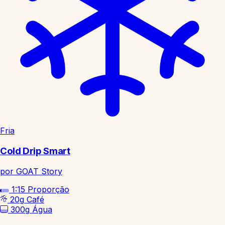
Fria
Cold Drip Smart
por GOAT Story
1:15
Proporção
20g
Café
300g
Água