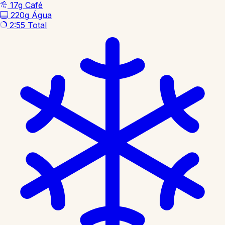
17g
Café
220g
Água
2:55
Total