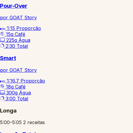
Pour-Over
por GOAT Story
1:15
Proporção
15g
Café
225g
Água
2:30
Total
Smart
por GOAT Story
1:16.7
Proporção
18g
Café
300g
Água
3:00
Total
Longa
5:00–5:05
2 receitas