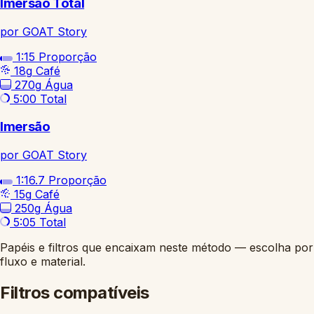
Imersão Total
por GOAT Story
1:15
Proporção
18g
Café
270g
Água
5:00
Total
Imersão
por GOAT Story
1:16.7
Proporção
15g
Café
250g
Água
5:05
Total
Papéis e filtros que encaixam neste método — escolha por
fluxo e material.
Filtros compatíveis