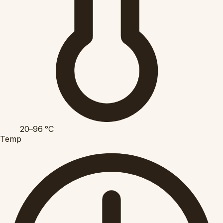
20–96
°C
Temp