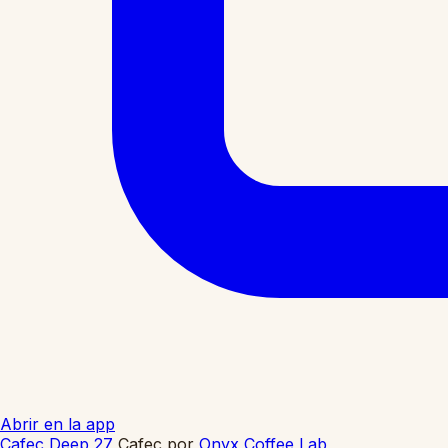
Abrir en la app
Cafec Deep 27
Cafec
por
Onyx Coffee Lab