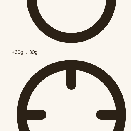
+30
g
→ 30g