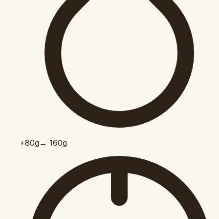
+80
g
→ 160g