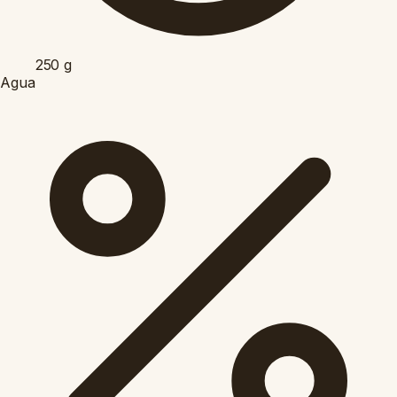
250
g
Agua