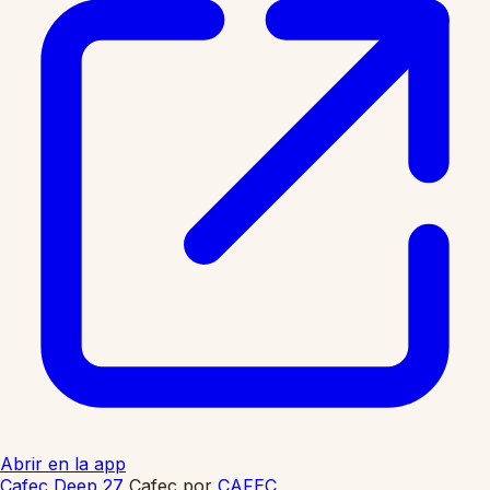
Abrir en la app
Cafec Deep 27
Cafec
por
CAFEC