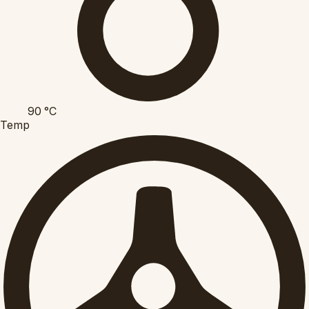
90
°C
Temp