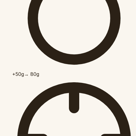
+50
g
→ 80g