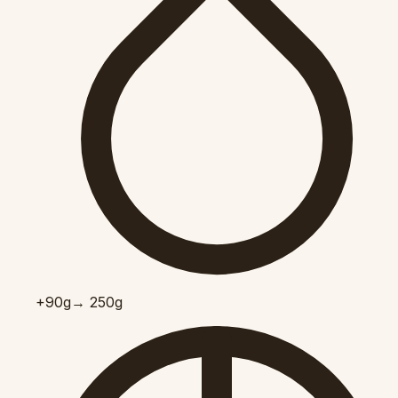
+90
g
→ 250g