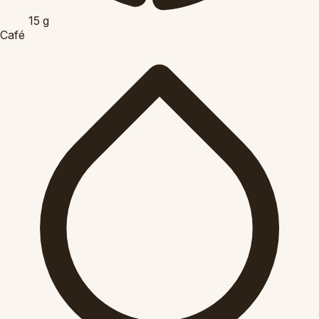
15
g
Café