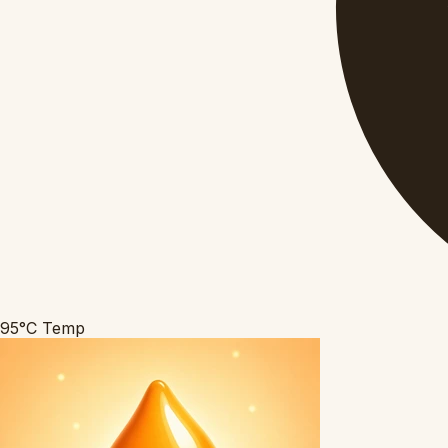
95°C
Temp