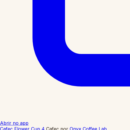
Abrir no app
Cafec Flower Cup 4
Cafec
por
Onyx Coffee Lab