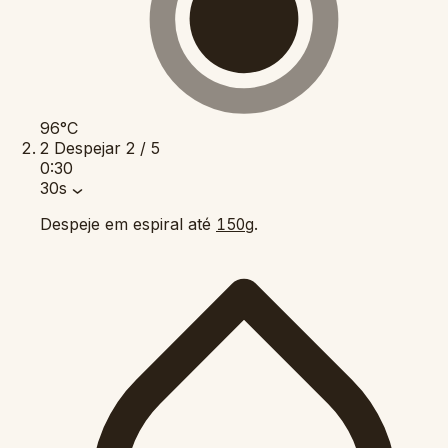
96°C
2
Despejar
2 / 5
0:30
30s
Despeje em espiral até
.
150g