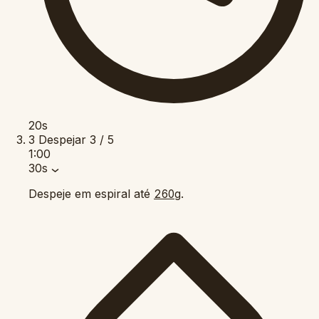
20s
3
Despejar
3 / 5
1:00
30s
Despeje em espiral até
.
260g