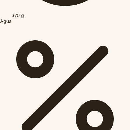
370
g
Água