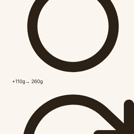
+110
g
→ 260g