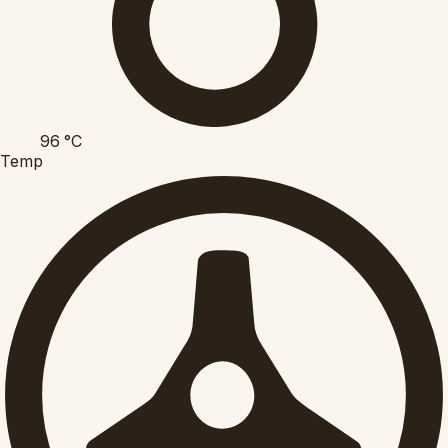
96
°C
Temp