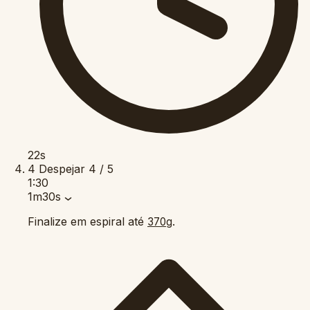
22s
4
Despejar
4 / 5
1:30
1m30s
Finalize em espiral até
.
370g