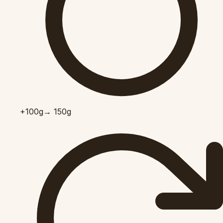
+100
g
→ 150g