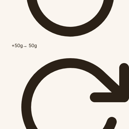
+50
g
→ 50g