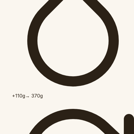
+110
g
→ 370g