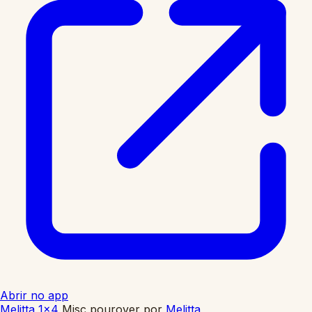
Abrir no app
Melitta 1x4
Misc pourover
por
Melitta