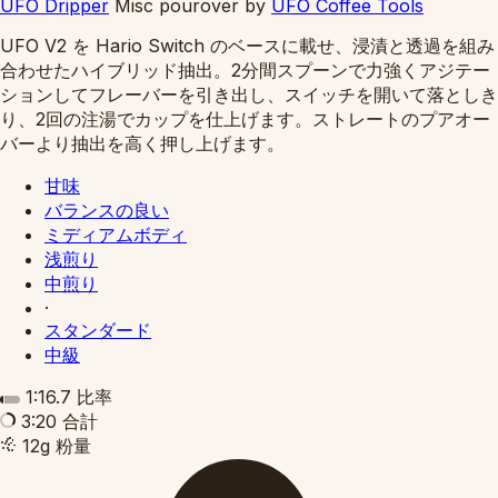
UFO Dripper
Misc pourover
by
UFO Coffee Tools
UFO V2 を Hario Switch のベースに載せ、浸漬と透過を組み
合わせたハイブリッド抽出。2分間スプーンで力強くアジテー
ションしてフレーバーを引き出し、スイッチを開いて落としき
り、2回の注湯でカップを仕上げます。ストレートのプアオー
バーより抽出を高く押し上げます。
甘味
バランスの良い
ミディアムボディ
浅煎り
中煎り
·
スタンダード
中級
1:16.7
比率
3:20
合計
12g
粉量