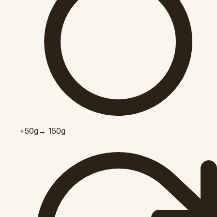
+50
g
→ 150g