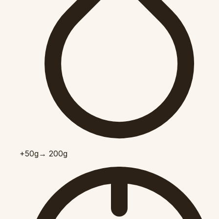
+50
g
→ 200g