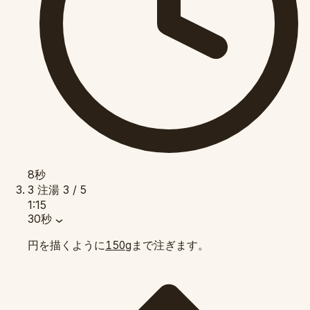
8秒
3
注湯
3 / 5
1:15
30秒
円を描くように
まで注ぎます。
150g