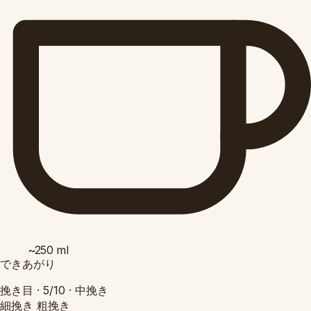
~250
ml
できあがり
挽き目 ·
5/10
·
中挽き
細挽き
粗挽き