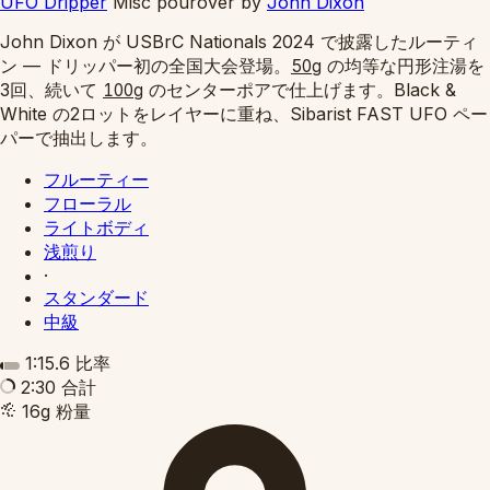
UFO Dripper
Misc pourover
by
John Dixon
John Dixon が USBrC Nationals 2024 で披露したルーティ
ン — ドリッパー初の全国大会登場。
の均等な円形注湯を
50g
3回、続いて
のセンターポアで仕上げます。Black &
100g
White の2ロットをレイヤーに重ね、Sibarist FAST UFO ペー
パーで抽出します。
フルーティー
フローラル
ライトボディ
浅煎り
·
スタンダード
中級
1:15.6
比率
2:30
合計
16g
粉量