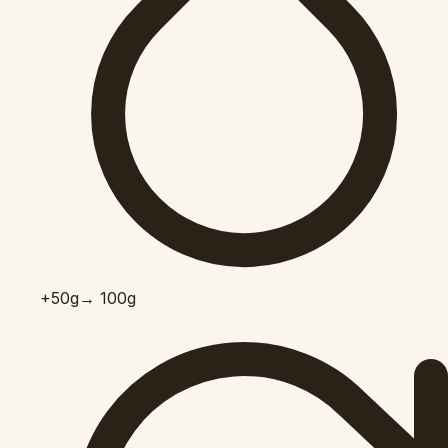
+50
g
→ 100g