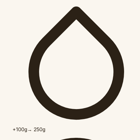
+100
g
→ 250g