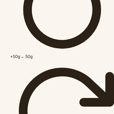
+50
g
→ 50g