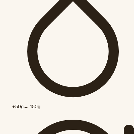
+50
g
→ 150g