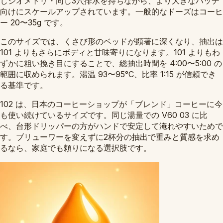
じジオメトリ・同じ3穴排水を持ちながら、より大きなバッチ
向けにスケールアップされています。一般的なドーズはコーヒ
ー 20〜35g です。
このサイズでは、くさび形のベッドが顕著に深くなり、抽出は
101 よりもさらにボディと甘味寄りになります。101 よりもわ
ずかに粗い挽き目にすることで、総抽出時間を 4:00〜5:00 の
範囲に収められます。湯温 93〜95°C、比率 1:15 が信頼でき
る基準です。
102 は、日本のコーヒーショップが「ブレンド」コーヒーに今
も使い続けているサイズです。同じ湯量での V60 03 に比
べ、台形ドリッパーの方がハンドで安定して淹れやすいためで
す。ブリューワーを変えずに2杯分の抽出で重みと質感を求め
るなら、家庭でも頼りになる選択肢です。