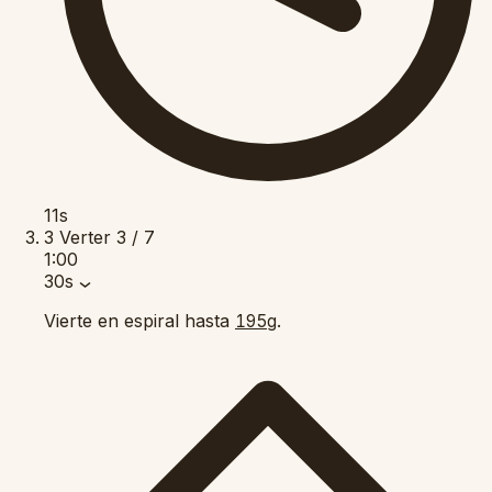
11s
3
Verter
3 / 7
1:00
30s
Vierte en espiral hasta
.
195g