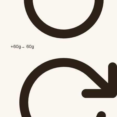
+60
g
→ 60g