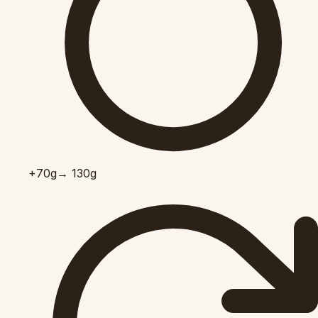
+70
g
→ 130g