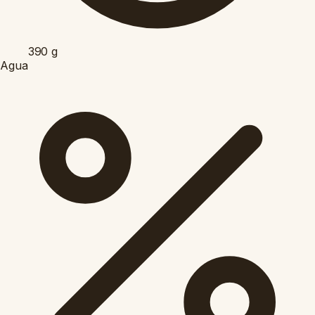
390
g
Agua