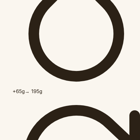
+65
g
→ 195g