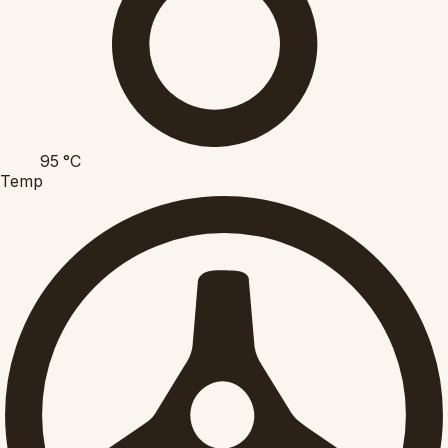
95
°C
Temp