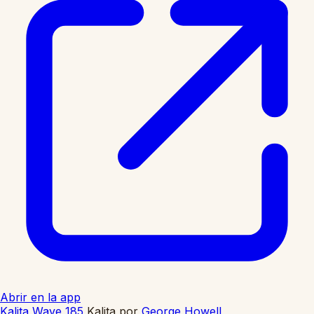
Abrir en la app
Kalita Wave 185
Kalita
por
George Howell