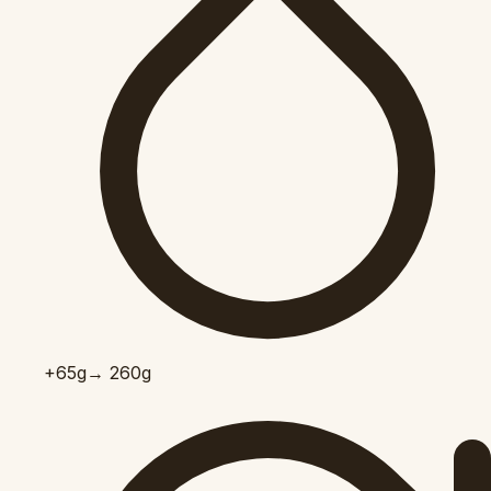
+65
g
→ 260g