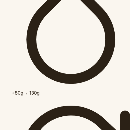
+80
g
→ 130g