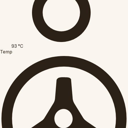
93
°C
Temp