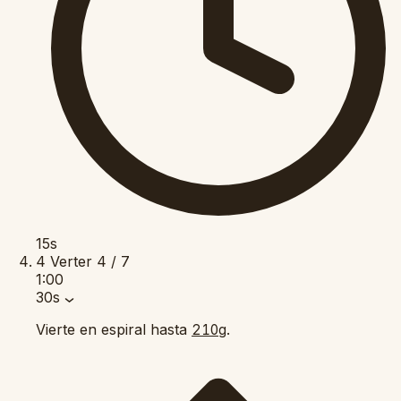
15s
4
Verter
4 / 7
1:00
30s
Vierte en espiral hasta
.
210g