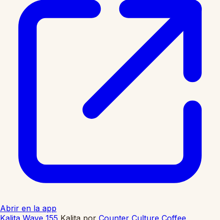
Abrir en la app
Kalita Wave 155
Kalita
por
Counter Culture Coffee