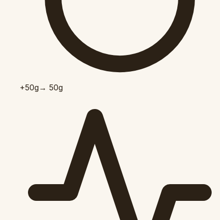
+50
g
→ 50g