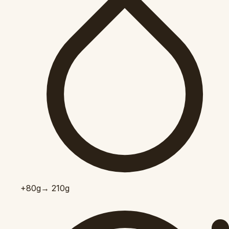
+80
g
→ 210g