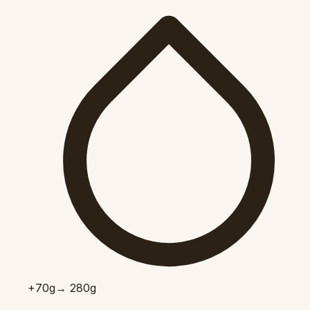
+70
g
→ 280g