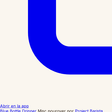
Abrir en la app
Blue Bottle Dripper
Misc pourover
por
Project Barista