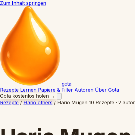
Zum Inhalt springen
gota
Rezepte
Lernen
Papiere & Filter
Autoren
Über Gota
Gota kostenlos holen
→
Rezepte
/
Hario others
/
Hario Mugen
10 Rezepte · 2 auto