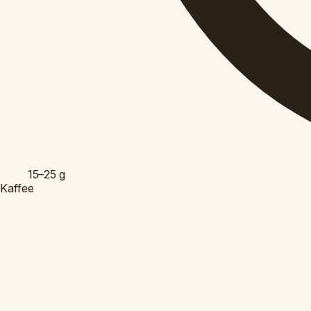
15–25
g
Kaffee