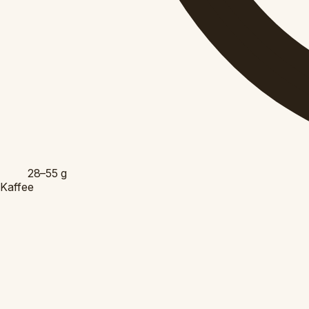
28–55
g
Kaffee