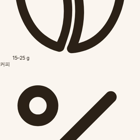
15–25
g
커피