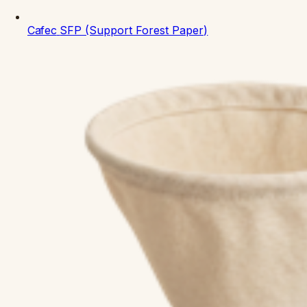
Cafec
SFP (Support Forest Paper)