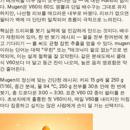
기 테크닉을 너무 많이 요구한다는 점 — 에 대한 Hario의 답이
다. Mugen은 V60의 60도 원뿔과 단일 배수구는 그대로 유지
하지만, 나선형 리브를 매끄러운 내부로 바꿨다. 리브가 없으면
필터가 벽에 더 단단히 밀착되어 흐름이 극적으로 느려진다.
핵심은 드리퍼를 붓기 실력에 덜 민감하게 만드는 것이다. 배수
가 제한되어 있어, 한 번 붓기 레시피 — 물을 전부 한꺼번에 붓
고 기다리기 — 를 써도 균형 잡힌 추출을 얻을 수 있다. mugen
이라는 단어는 대략 "무한" 또는 "테크닉이 필요 없는"으로 번
역되며, 이는 설계 철학을 잘 요약한다. 같은 분쇄도에서 클래
식 V60보다 더 달고 둥근 잔이 나오며, 높은 음의 명료함은 약
간 줄어든다.
Mugen의 정신에 맞는 간단한 레시피: 커피 15 g에 물 250 g
(1:16), 중간 분쇄, 물 94 °C, 250 g 전부를 30초 안에 한 번에
붓기, 총 드로다운 3:00 ~ 3:30. 표준 V60 02 종이 필터를 쓴
다. 초보자에게 훌륭한 첫 V60이자, 매일 V60를 내리지만 아침
마다 집중하고 싶지는 않은 사람에게 손이 덜 가는 선택지다.