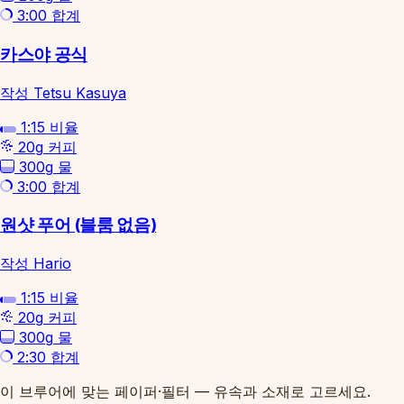
3:00
합계
카스야 공식
작성 Tetsu Kasuya
1:15
비율
20g
커피
300g
물
3:00
합계
원샷 푸어 (블룸 없음)
작성 Hario
1:15
비율
20g
커피
300g
물
2:30
합계
이 브루어에 맞는 페이퍼·필터 — 유속과 소재로 고르세요.