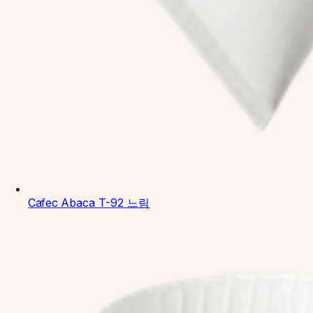
Cafec
Abaca T-92
느림