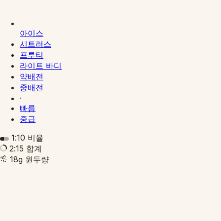
아이스
시트러스
프루티
라이트 바디
약배전
중배전
·
빠름
중급
1:10
비율
2:15
합계
18g
원두량