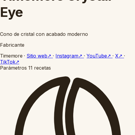
Eye
Cono de cristal con acabado moderno
Fabricante
Timemore
·
Sitio web
↗
·
Instagram
↗
·
YouTube
↗
·
X
↗
·
TikTok
↗
Parámetros
11 recetas