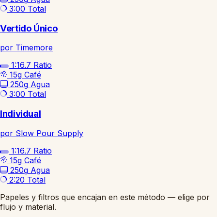
3:00
Total
Vertido Único
por Timemore
1:16.7
Ratio
15g
Café
250g
Agua
3:00
Total
Individual
por Slow Pour Supply
1:16.7
Ratio
15g
Café
250g
Agua
2:20
Total
Papeles y filtros que encajan en este método — elige por
flujo y material.