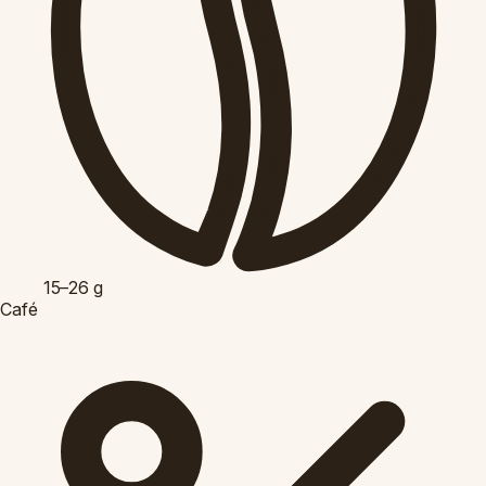
15–26
g
Café