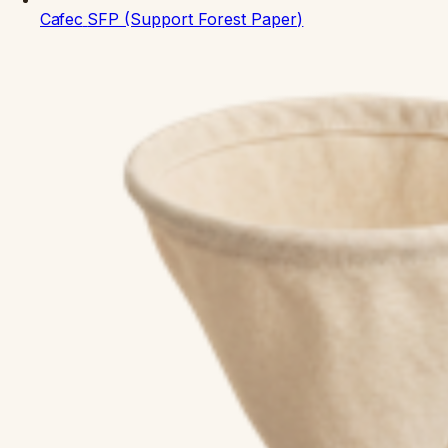
Cafec
SFP (Support Forest Paper)