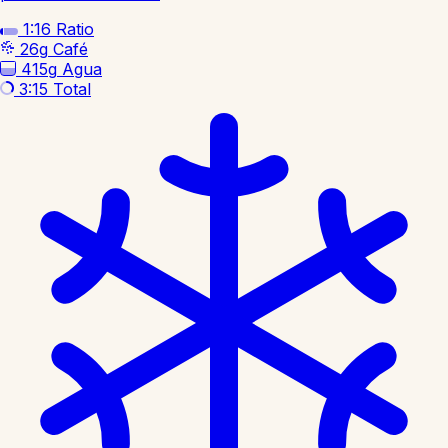
1:16
Ratio
26g
Café
415g
Agua
3:15
Total