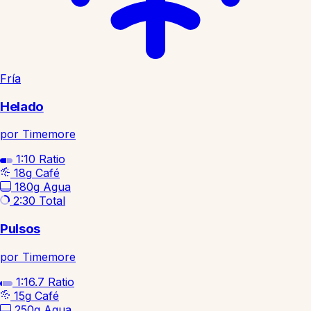
Fría
Helado
por Timemore
1:10
Ratio
18g
Café
180g
Agua
2:30
Total
Pulsos
por Timemore
1:16.7
Ratio
15g
Café
250g
Agua