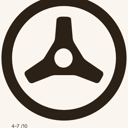
4–7
/10