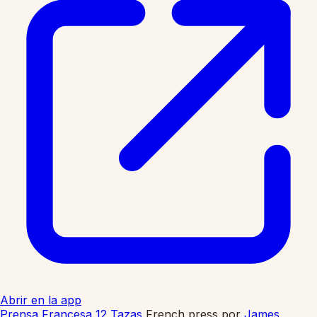
Abrir en la app
Prensa Francesa 12 Tazas
French press
por
James