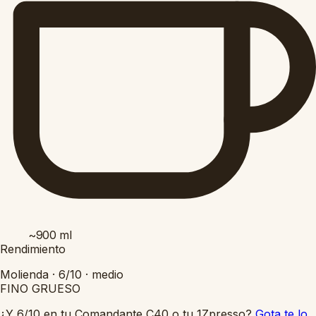
~900
ml
Rendimiento
Molienda ·
6/10
·
medio
FINO
GRUESO
¿Y 6/10 en tu Comandante C40 o tu 1Zpresso?
Gota te lo