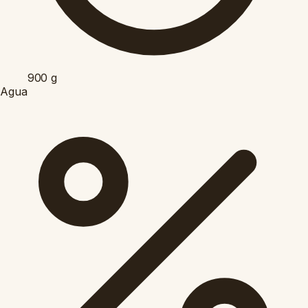
900
g
Agua