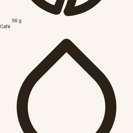
56
g
Café