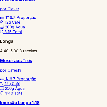
por Clever
1:16.7
Proporção
12g
Café
200g
Água
3:15
Total
Longa
4:40–5:00
3 receitas
Mexer aos Três
por Cafeshi
1:16.7
Proporção
15g
Café
250g
Água
4:40
Total
Imersão Longa 1:18