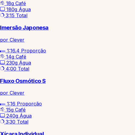
18g
Café
180g
Água
3:15
Total
Imersão Japonesa
por Clever
1:16.4
Proporção
14g
Café
230g
Água
4:00
Total
Fluxo Osmótico S
por Clever
1:16
Proporção
15g
Café
240g
Água
3:30
Total
Xícara Individual