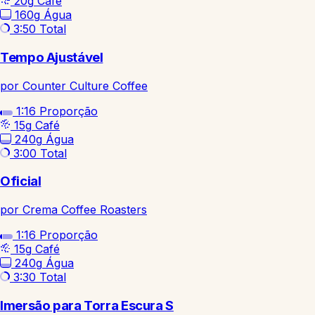
20g
Café
160g
Água
3:50
Total
Tempo Ajustável
por Counter Culture Coffee
1:16
Proporção
15g
Café
240g
Água
3:00
Total
Oficial
por Crema Coffee Roasters
1:16
Proporção
15g
Café
240g
Água
3:30
Total
Imersão para Torra Escura S