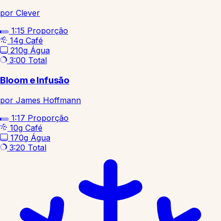
por Clever
1:15
Proporção
14g
Café
210g
Água
3:00
Total
Bloom e Infusão
por James Hoffmann
1:17
Proporção
10g
Café
170g
Água
3:20
Total