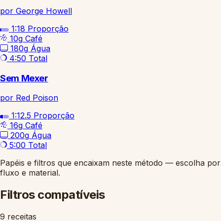
por George Howell
1:18
Proporção
10g
Café
180g
Água
4:50
Total
Sem Mexer
por Red Poison
1:12.5
Proporção
16g
Café
200g
Água
5:00
Total
Papéis e filtros que encaixam neste método — escolha por
fluxo e material.
Filtros compatíveis
9 receitas