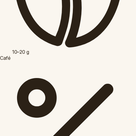
10–20
g
Café