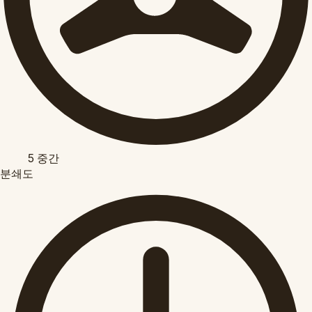
5
중간
분쇄도