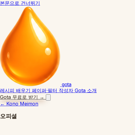
본문으로 건너뛰기
gota
레시피
배우기
페이퍼·필터
작성자
Gota 소개
Gota 무료로 받기
→
←
Kono Meimon
오피셜