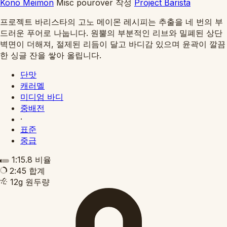
Kono Meimon
Misc pourover
작성
Project Barista
프로젝트 바리스타의 고노 메이몬 레시피는 추출을 네 번의 부
드러운 푸어로 나눕니다. 원뿔의 부분적인 리브와 밀폐된 상단
벽면이 더해져, 절제된 리듬이 달고 바디감 있으며 윤곽이 깔끔
한 싱글 잔을 쌓아 올립니다.
단맛
캐러멜
미디엄 바디
중배전
·
표준
중급
1:15.8
비율
2:45
합계
12g
원두량