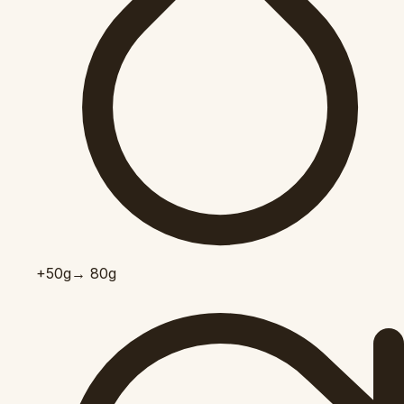
+50
g
→ 80g