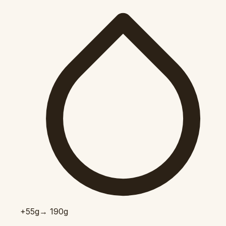
+55
g
→ 190g