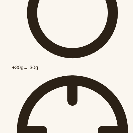
+30
g
→ 30g