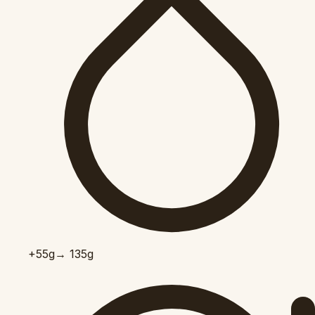
+55
g
→ 135g