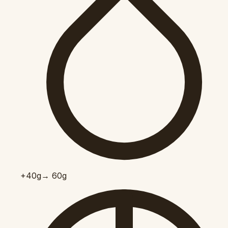
+40
g
→ 60g