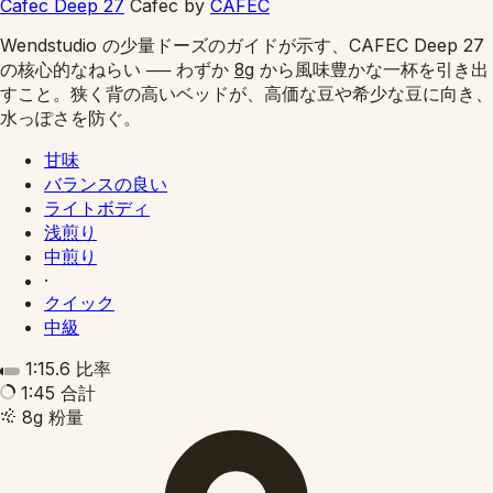
Cafec Deep 27
Cafec
by
CAFEC
Wendstudio の少量ドーズのガイドが示す、CAFEC Deep 27
の核心的なねらい ── わずか
から風味豊かな一杯を引き出
8g
すこと。狭く背の高いベッドが、高価な豆や希少な豆に向き、
水っぽさを防ぐ。
甘味
バランスの良い
ライトボディ
浅煎り
中煎り
·
クイック
中級
1:15.6
比率
1:45
合計
8g
粉量