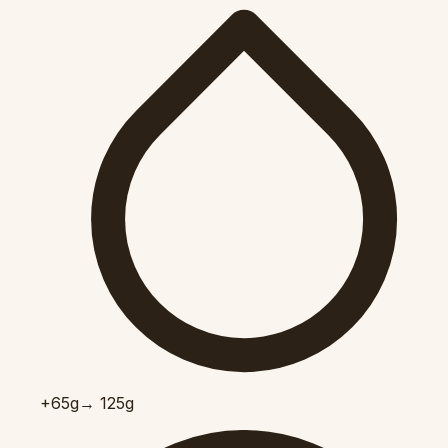
+65
g
→ 125g