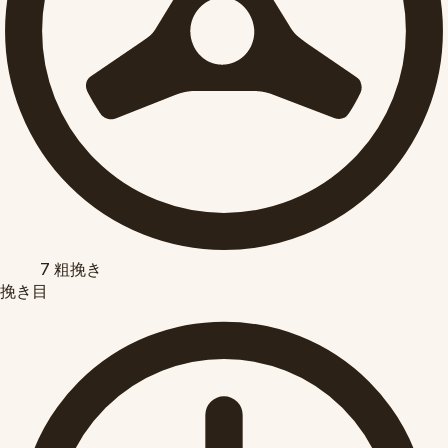
7
粗挽き
挽き目