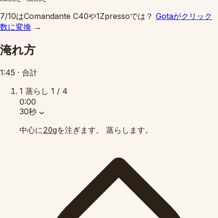
7/10はComandante C40や1Zpressoでは？
Gotaがクリック
数に変換
→
淹れ方
1:45
·
合計
1
蒸らし
1 / 4
0:00
30秒
中心に
を注ぎます。 蒸らします。
20g