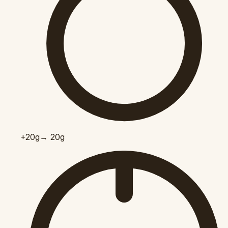
+20
g
→ 20g