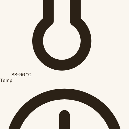
88–96
°C
Temp