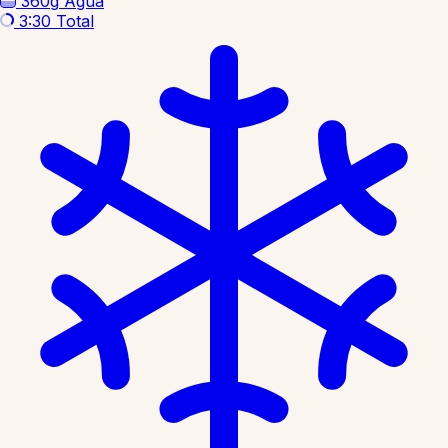
360g
Água
3:30
Total