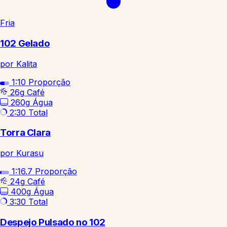
Fria
102 Gelado
por Kalita
1:10
Proporção
26g
Café
260g
Água
2:30
Total
Torra Clara
por Kurasu
1:16.7
Proporção
24g
Café
400g
Água
3:30
Total
Despejo Pulsado no 102