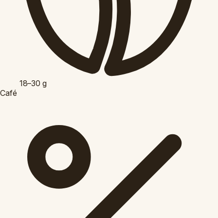
18–30
g
Café