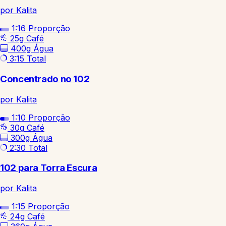
por Kalita
1:16
Proporção
25g
Café
400g
Água
3:15
Total
Concentrado no 102
por Kalita
1:10
Proporção
30g
Café
300g
Água
2:30
Total
102 para Torra Escura
por Kalita
1:15
Proporção
24g
Café