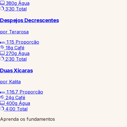
380g
Água
3:30
Total
Despejos Decrescentes
por Terarosa
1:15
Proporção
18g
Café
270g
Água
2:30
Total
Duas Xícaras
por Kalita
1:16.7
Proporção
24g
Café
400g
Água
4:00
Total
Aprenda os fundamentos