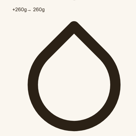
+260
g
→ 260g