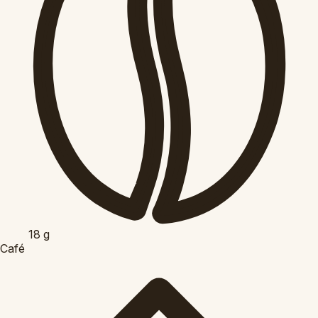
18
g
Café