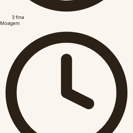
3
fina
Moagem