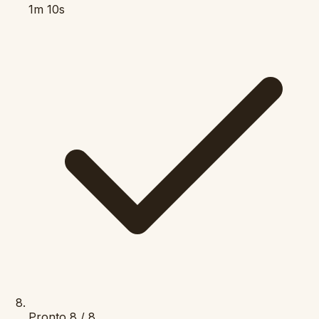
1m 10s
Pronto
8 / 8