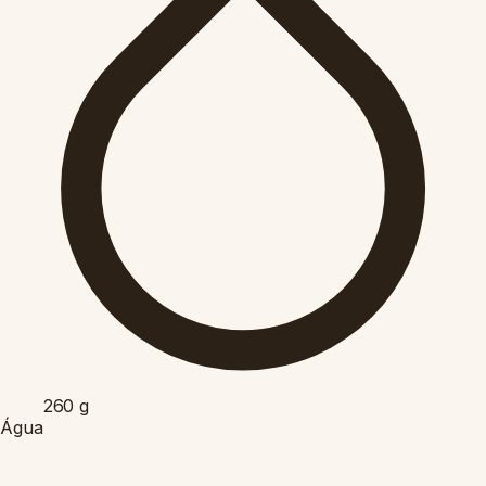
260
g
Água