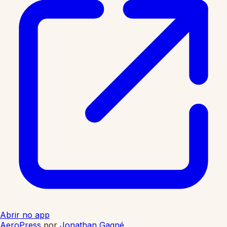
Abrir no app
AeroPress
por
Jonathan Gagné