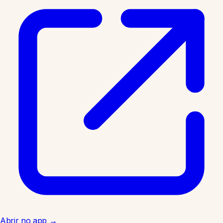
Abrir no app
→