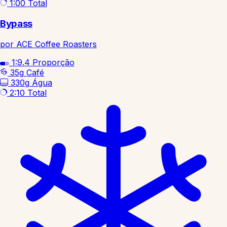
1:00
Total
Bypass
por ACE Coffee Roasters
1:9.4
Proporção
35g
Café
330g
Água
2:10
Total