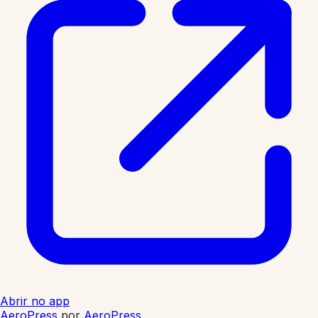
Abrir no app
AeroPress
por
AeroPress