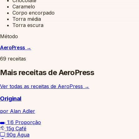
Chocolate
Caramelo
Corpo encorpado
Torra média
Torra escura
Método
AeroPress
→
69 receitas
Mais receitas de AeroPress
Ver todas as receitas de AeroPress
→
Original
por Alan Adler
1:6
Proporção
15g
Café
90g
Água