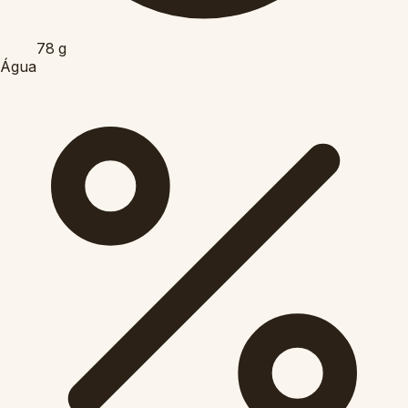
78
g
Água