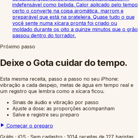
indefensável como bebida. Calor aplicado pelo tempo
certo o converte na coisa aromática, marrom e
preparável que está na prateleira. Quase tudo o que
você sente numa xícara pronta foi criado ou
moldado durante os oito a quinze minutos que o grão
passou dentro do torrador.
Próximo passo
Deixe o Gota cuidar do tempo.
Esta mesma receita, passo a passo no seu iPhone:
vibração a cada despejo, metas de água em tempo real e
um registro que lembra como a xícara ficou.
Sinais de áudio e vibração por passo
Ajuste a dose: as proporções acompanham
Salve e registre seu preparo
Começar o preparo
Grátis
·
iOS
·
Sem cadastro
·
1014 receitas de 127 baristas