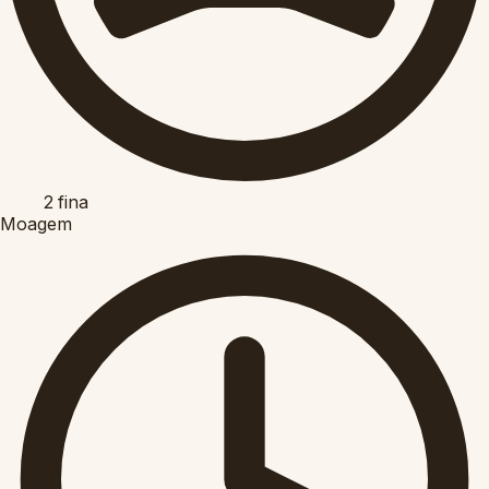
2
fina
Moagem