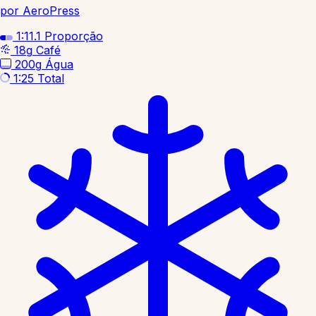
por AeroPress
1:11.1
Proporção
18g
Café
200g
Água
1:25
Total