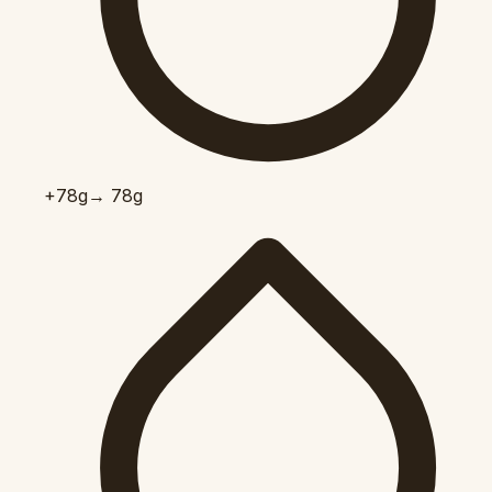
+78
g
→ 78g