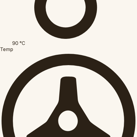
90
°C
Temp