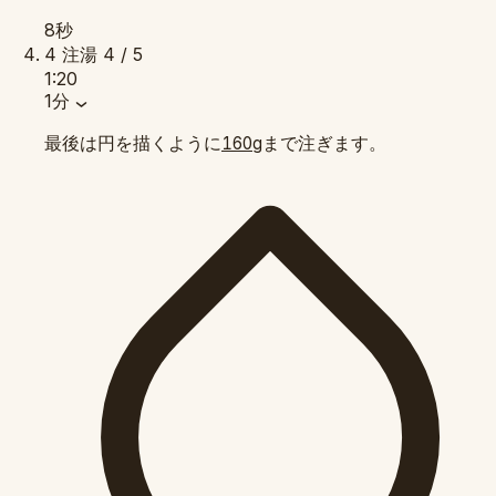
8秒
4
注湯
4 / 5
1:20
1分
最後は円を描くように
まで注ぎます。
160g