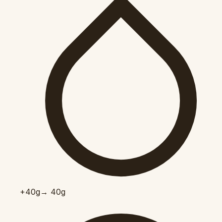
+40
g
→ 40g