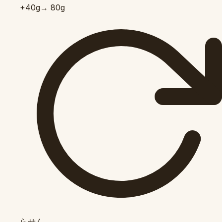
+40
g
→ 80g
らせん