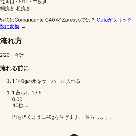
挽き目 ·
5/10
·
中挽き
細挽き
粗挽き
5/10はComandante C40や1Zpressoでは？
Gotaがクリック
数に変換
→
淹れ方
2:20
·
合計
淹れる前に
1
140gの氷をサーバーに入れる
1
蒸らし
1 / 5
0:00
40秒
円を描くように
を注ぎます。 蒸らします。
40g