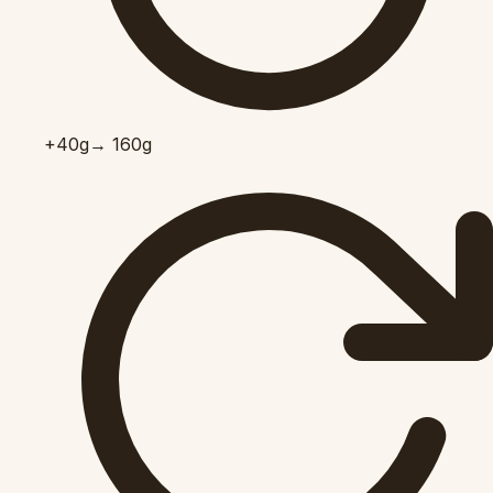
+40
g
→ 160g