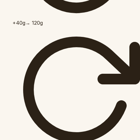
+40
g
→ 120g