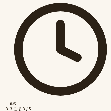
8秒
3
注湯
3 / 5