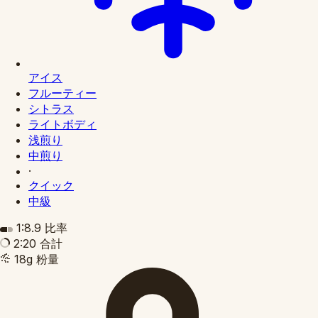
アイス
フルーティー
シトラス
ライトボディ
浅煎り
中煎り
·
クイック
中級
1:8.9
比率
2:20
合計
18g
粉量