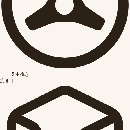
5
中挽き
挽き目