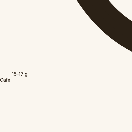
15–17
g
Café