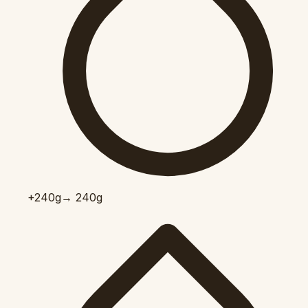
+240
g
→ 240g