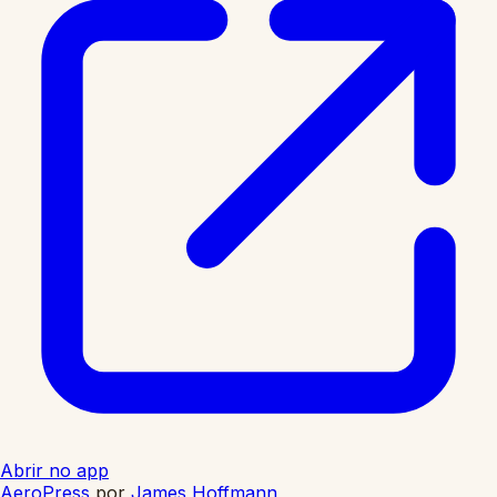
Abrir no app
AeroPress
por
James Hoffmann