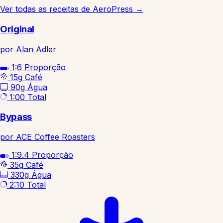
Ver todas as receitas de AeroPress
→
Original
por Alan Adler
1:6
Proporção
15g
Café
90g
Água
1:00
Total
Bypass
por ACE Coffee Roasters
1:9.4
Proporção
35g
Café
330g
Água
2:10
Total