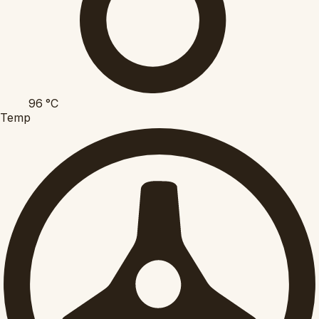
96
°C
Temp