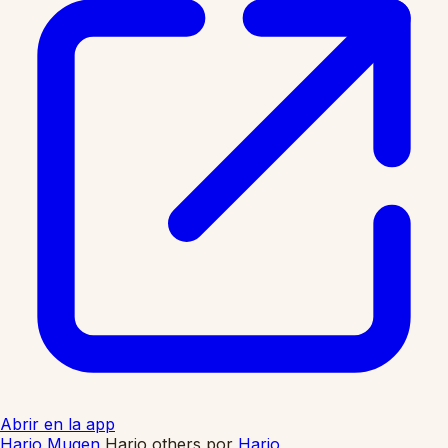
Abrir en la app
Hario Mugen
Hario others
por
Hario