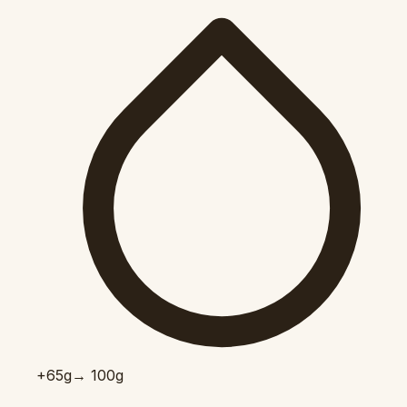
+65
g
→ 100g