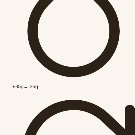
+35
g
→ 35g