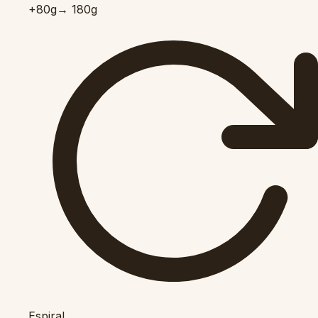
+80
g
→ 180g
Espiral