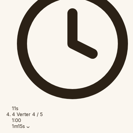
11s
4
Verter
4 / 5
1:00
1m15s