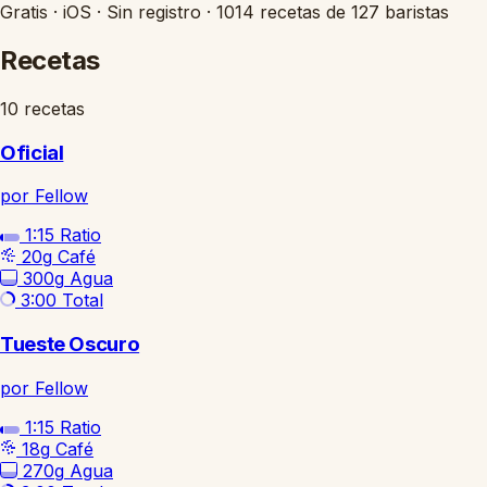
Gratis
·
iOS
·
Sin registro
·
1014 recetas de 127 baristas
Recetas
10 recetas
Oficial
por Fellow
1:15
Ratio
20g
Café
300g
Agua
3:00
Total
Tueste Oscuro
por Fellow
1:15
Ratio
18g
Café
270g
Agua