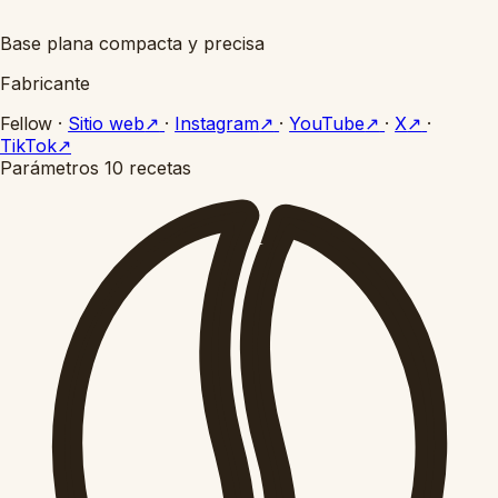
Base plana compacta y precisa
Fabricante
Fellow
·
Sitio web
↗
·
Instagram
↗
·
YouTube
↗
·
X
↗
·
TikTok
↗
Parámetros
10 recetas