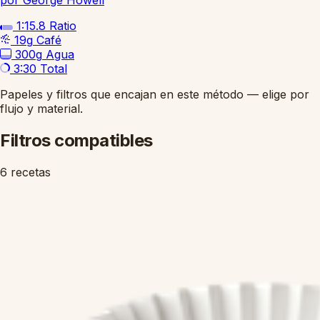
por George Howell
1:15.8
Ratio
19g
Café
300g
Agua
3:30
Total
Papeles y filtros que encajan en este método — elige por
flujo y material.
Filtros compatibles
6 recetas