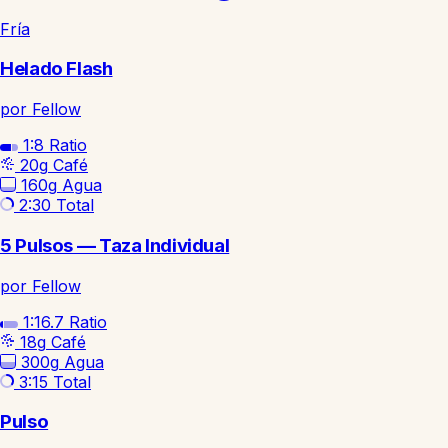
Fría
Helado Flash
por Fellow
1:8
Ratio
20g
Café
160g
Agua
2:30
Total
5 Pulsos — Taza Individual
por Fellow
1:16.7
Ratio
18g
Café
300g
Agua
3:15
Total
Pulso