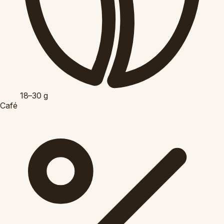
18–30
g
Café