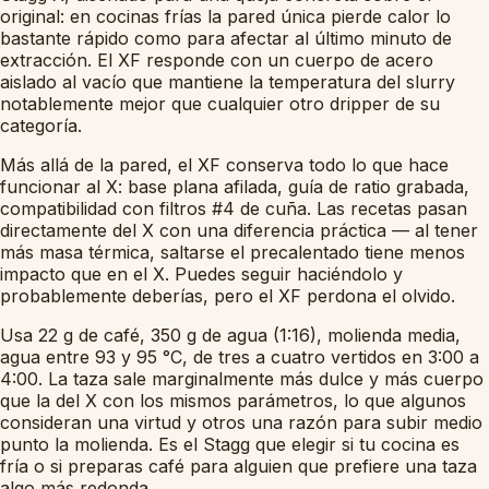
original: en cocinas frías la pared única pierde calor lo
bastante rápido como para afectar al último minuto de
extracción. El XF responde con un cuerpo de acero
aislado al vacío que mantiene la temperatura del slurry
notablemente mejor que cualquier otro dripper de su
categoría.
Más allá de la pared, el XF conserva todo lo que hace
funcionar al X: base plana afilada, guía de ratio grabada,
compatibilidad con filtros #4 de cuña. Las recetas pasan
directamente del X con una diferencia práctica — al tener
más masa térmica, saltarse el precalentado tiene menos
impacto que en el X. Puedes seguir haciéndolo y
probablemente deberías, pero el XF perdona el olvido.
Usa 22 g de café, 350 g de agua (1:16), molienda media,
agua entre 93 y 95 °C, de tres a cuatro vertidos en 3:00 a
4:00. La taza sale marginalmente más dulce y más cuerpo
que la del X con los mismos parámetros, lo que algunos
consideran una virtud y otros una razón para subir medio
punto la molienda. Es el Stagg que elegir si tu cocina es
fría o si preparas café para alguien que prefiere una taza
algo más redonda.