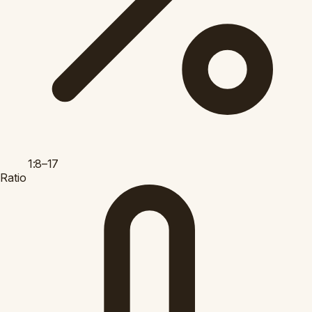
1:8–17
Ratio