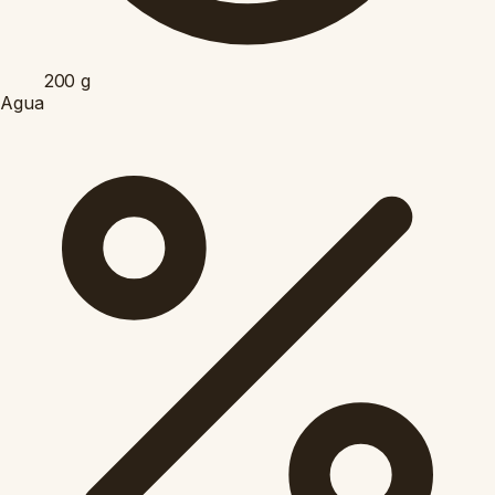
200
g
Agua