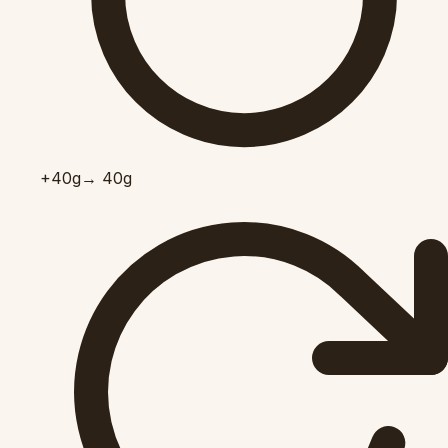
+40
g
→ 40g