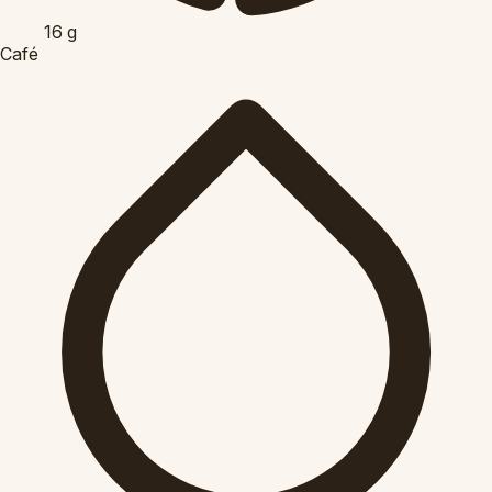
16
g
Café