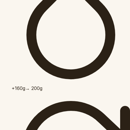
+160
g
→ 200g