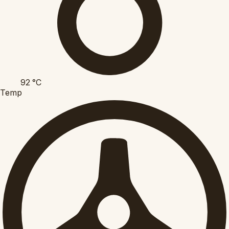
92
°C
Temp