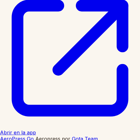
Abrir en la app
AeroPress Go
Aeropress
por
Gota Team