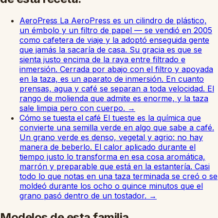
AeroPress
La AeroPress es un cilindro de plástico,
un émbolo y un filtro de papel — se vendió en 2005
como cafetera de viaje y la adoptó enseguida gente
que jamás la sacaría de casa. Su gracia es que se
sienta justo encima de la raya entre filtrado e
inmersión. Cerrada por abajo con el filtro y apoyada
en la taza, es un aparato de inmersión. En cuanto
prensas, agua y café se separan a toda velocidad. El
rango de molienda que admite es enorme, y la taza
sale limpia pero con cuerpo.
→
Cómo se tuesta el café
El tueste es la química que
convierte una semilla verde en algo que sabe a café.
Un grano verde es denso, vegetal y agrio: no hay
manera de beberlo. El calor aplicado durante el
tiempo justo lo transforma en esa cosa aromática,
marrón y preparable que está en la estantería. Casi
todo lo que notas en una taza terminada se creó o se
moldeó durante los ocho o quince minutos que el
grano pasó dentro de un tostador.
→
Modelos de esta familia