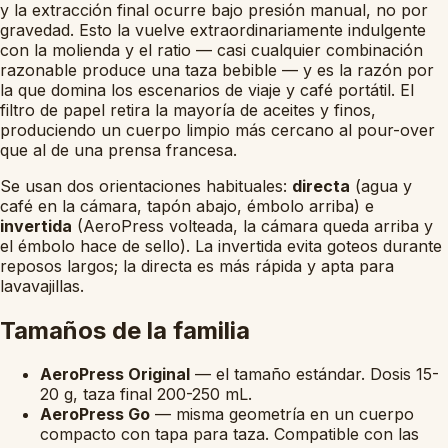
y la extracción final ocurre bajo presión manual, no por
gravedad. Esto la vuelve extraordinariamente indulgente
con la molienda y el ratio — casi cualquier combinación
razonable produce una taza bebible — y es la razón por
la que domina los escenarios de viaje y café portátil. El
filtro de papel retira la mayoría de aceites y finos,
produciendo un cuerpo limpio más cercano al pour-over
que al de una prensa francesa.
Se usan dos orientaciones habituales:
directa
(agua y
café en la cámara, tapón abajo, émbolo arriba) e
invertida
(AeroPress volteada, la cámara queda arriba y
el émbolo hace de sello). La invertida evita goteos durante
reposos largos; la directa es más rápida y apta para
lavavajillas.
Tamaños de la familia
AeroPress Original
— el tamaño estándar. Dosis 15-
20 g, taza final 200-250 mL.
AeroPress Go
— misma geometría en un cuerpo
compacto con tapa para taza. Compatible con las