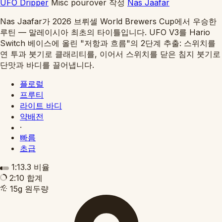
UFO Dripper
Misc pourover
작성
Nas Jaafar
Nas Jaafar가 2026 브뤼셀 World Brewers Cup에서 우승한
루틴 — 말레이시아 최초의 타이틀입니다. UFO V3를 Hario
Switch 베이스에 올린 "저항과 흐름"의 2단계 추출: 스위치를
연 투과 붓기로 클래리티를, 이어서 스위치를 닫은 침지 붓기로
단맛과 바디를 끌어냅니다.
플로럴
프루티
라이트 바디
약배전
·
빠름
초급
1:13.3
비율
2:10
합계
15g
원두량