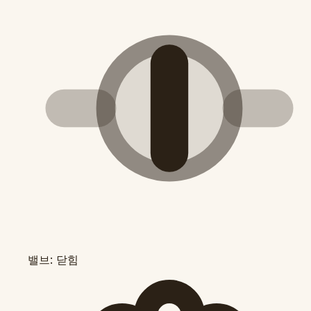
밸브: 닫힘