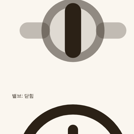
밸브: 닫힘