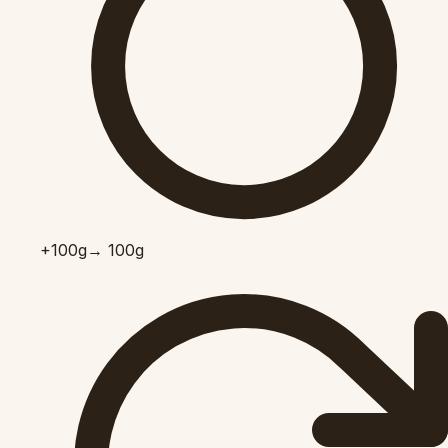
+100
g
→ 100g