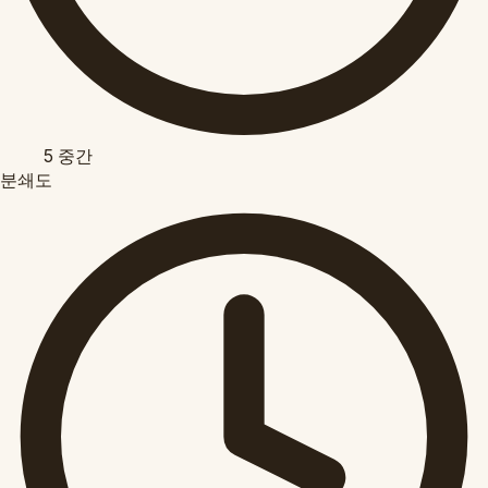
5
중간
분쇄도