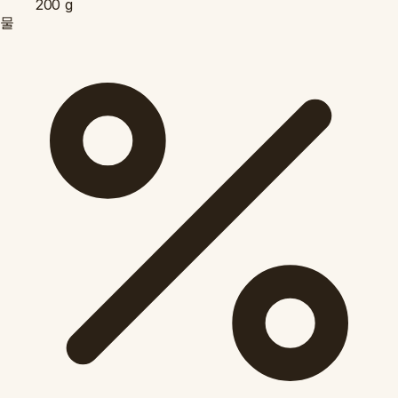
200
g
물